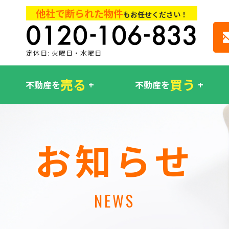
他社で断られた物件
もお任せください！
定休日: 火曜日・水曜日
売る
買う
不動産を
不動産を
お知らせ
NEWS