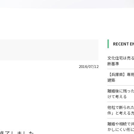
RECENT E
文化住宅は売
断基準
2016/07/12
【兵庫県】専
建築
離婚後に残っ
けて考える
他社で断られ
件」と考える
離婚や相続で
かしにくい形
終了しました。