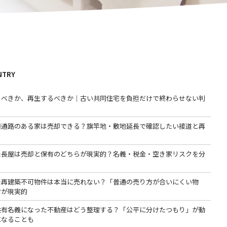
NTRY
るべきか、再生するべきか｜古い共同住宅を負担だけで終わらせない判
用通路のある家は売却できる？旗竿地・敷地延長で確認したい接道と再
た長屋は売却と保有のどちらが現実的？名義・税金・空き家リスクを分
た再建築不可物件は本当に売れない？「普通の売り方が合いにくい物
方が現実的
共有名義になった不動産はどう整理する？「公平に分けたつもり」が動
になることも