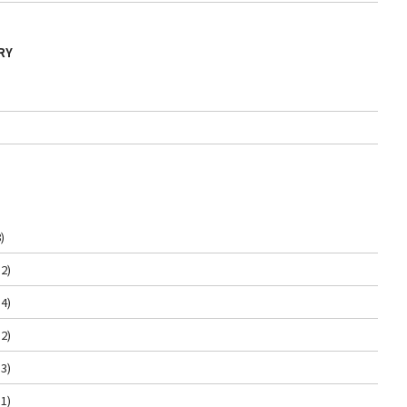
RY
)
2)
4)
2)
3)
1)