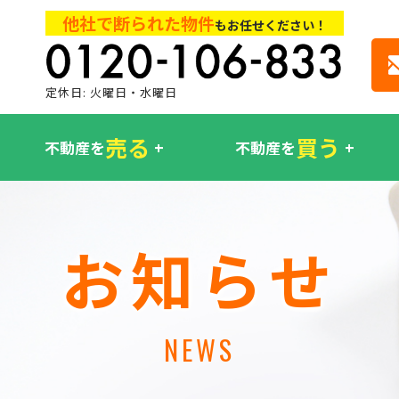
他社で断られた物件
もお任せください！
定休日: 火曜日・水曜日
売る
買う
不動産を
不動産を
お知らせ
NEWS