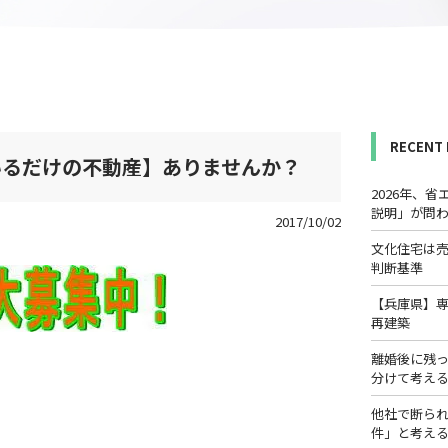
RECENT
いるだけの不動産】ありませんか？
2026年、
説明」が問
2017/10/02
文化住宅は
判断基準
【兵庫県】
再建築
離婚後に残
分けて考え
他社で断ら
件」と考え