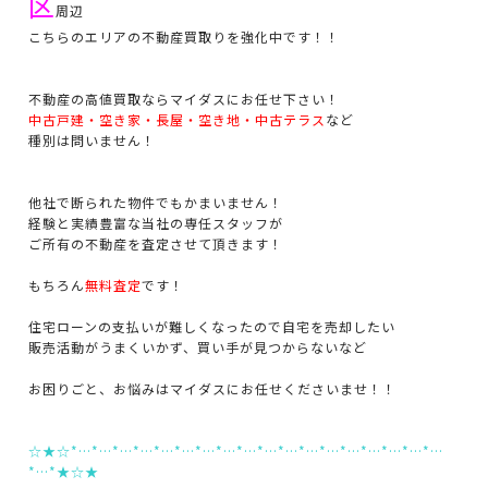
区
周辺
こちらのエリアの不動産買取りを強化中です！！
不動産の高値買取ならマイダスにお任せ下さい！
中古戸建・空き家・長屋・空き地・中古テラス
など
種別は問いません！
他社で断られた物件でもかまいません！
経験と実績豊富な当社の専任スタッフが
ご所有の不動産を査定させて頂きます！
もちろん
無料査定
です！
住宅ローンの支払いが難しくなったので自宅を売却したい
販売活動がうまくいかず、買い手が見つからないなど
お困りごと、お悩みはマイダスにお任せくださいませ！！
☆★☆*…*…*…*…*…*…*…*…*…*…*…*…*…*…*…*…*…*…
*…*★☆★