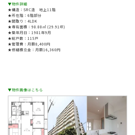
▼物件詳細
★構造：SRC造 地上11階
★所在階：6階部分
★間取り：
4LDK
★専有面積：98.88㎡ (29.91坪)
★築年月日：1981年9月
★総戸数：115戸
★管理費：月額8,400円
★修繕積立金：月額16,360円
▼物件画像はこちら