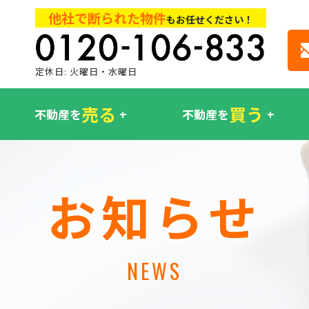
他社で断られた物件
もお任せください！
定休日: 火曜日・水曜日
売る
買う
不動産を
不動産を
お知らせ
NEWS