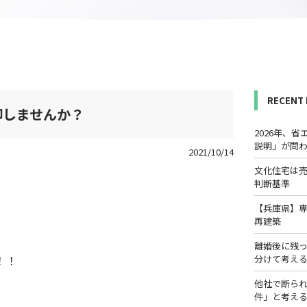
RECENT
却しませんか？
2026年、
説明」が問
2021/10/14
文化住宅は
判断基準
【兵庫県】
再建築
離婚後に残
！！
分けて考え
他社で断ら
件」と考え