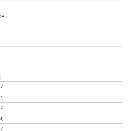
RY
)
2)
4)
2)
3)
1)