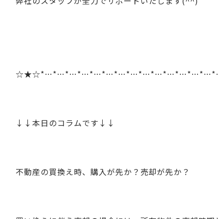
弊社のスタッフが全力でサポートいたします(^^)
☆★☆*…*…*…*…*…*…*…*…*…*…*…*…*…*…*
↓↓本日のコラムです↓↓
不動産の買換え時、購入が先か？売却が先か？