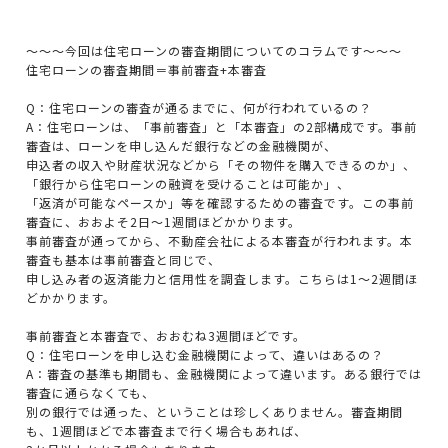
～～～今回は住宅ローンの審査期間についてのコラムです～～～
住宅ローンの審査期間＝事前審査+本審査
Q：住宅ローンの審査が通るまでに、何が行われているの？
A：住宅ローンは、「事前審査」と「本審査」の2部構成です。事前
審査は、ローンを申し込んだ銀行などの金融機関が、
申込者の収入や財産状況などから「その物件を購入できるのか」、
「銀行から住宅ローンの融資を受けることは可能か」、
「返済が可能なペースか」等を確認するための審査です。この事前
審査に、おおよそ2日～1週間ほどかかります。
事前審査が通ってから、不動産会社による本審査が行われます。本
審査も基本は事前審査と同じで、
申し込み者の返済能力と信用性を調査します。こちらは1～2週間ほ
どかかります。
事前審査と本審査で、おおむね3週間ほどです。
Q：住宅ローンを申し込む金融機関によって、違いはあるの？
A：審査の基準も期間も、金融機関によって違います。ある銀行では
審査に通らなくても、
別の銀行では通った、ということは珍しくありません。審査期間
も、1週間ほどで本審査まで行く場合もあれば、