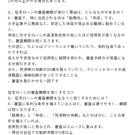
2か月以上かかる場合もあります。
Q：住宅ローンの審査期間が長引く理由は、どんなものがあるの？
A：審査で、特に注目される点は「勤務先」と「年収」です。
大手企業や公務員など、安定した年収が見込める職場に勤めている
人、
年収に対するローンの返済負担率が低い人ほど信用性が高くなるの
で、審査期間は短くなります。
その逆に、たとえばフリーランスで働いていたり、契約社員であっ
たりすれば、
収入が不安定なので信用性に疑問を持たれ、審査手続きが慎重にな
る分長引きます。
また、完済時の年齢が80歳を超えていたり、クレジットカードの返
済履歴に滞納記録があったりすることも
、審査を長引かせる一因です
住宅ローンの審査期間を短くするコツ
Q：住宅ローンの審査期間をなるべく短くするためには？
A：審査に有利な条件を備えている人ほど、審査は通りやすく、期間
は短くなります。
「勤務先」と「年収」、「完済時の年齢」などのほかに、こんな条
件を備えていれば、
信用性が高いと見なされ、審査はスムーズに進みます。
・現在の会社での勤続年数が3年以上