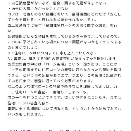
・自己破産歴がないなど、借金に関する問題が今までない
・過去に大病にかかったことがない
コツは、嘘偽りのない範囲において、金融機関にどれだけ「安心し
てお金を貸せる」と思われる状況を作れるか、です。
国土交通省では毎年「民間住宅ローンの実態に関する調査」を行
い、
金融機関がどんな項目を重視しているかを一覧で示しているので、
この中に挙げられている項目について問題がないかをチェックする
のも良いでしょう。
Q：住宅ローンはいつ頃までに申し込んでおくべき？
A：審査は、購入する物件の売買契約が決まってから開始します。
売買契約書の中には「ローン条項」という一節があり、ここには
「一定の期限までに住宅ローンの審査に通らなかったら契約を撤回
できる」という旨の記載があります。つまり、この条項に記載され
ている日までに審査に通っておく必要があります。
以上のような住宅ローンの特徴や条件などを理解しておけば、万
一、住宅ローンの審査に一度落ちてしまっても、
次の一手を打つことができます。欲しい物件を見つけたら、まずは
住宅ローンの審査内容と、
審査に要する期間について把握する、ということから始めてみても
いいかもしれません。