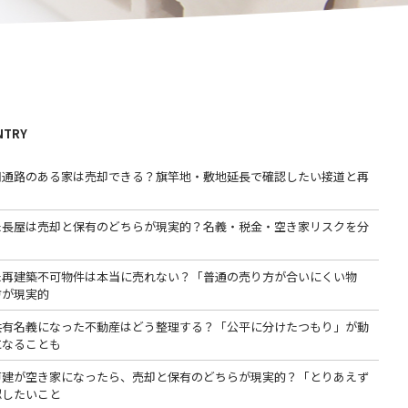
NTRY
用通路のある家は売却できる？旗竿地・敷地延長で確認したい接道と再
た長屋は売却と保有のどちらが現実的？名義・税金・空き家リスクを分
た再建築不可物件は本当に売れない？「普通の売り方が合いにくい物
方が現実的
共有名義になった不動産はどう整理する？「公平に分けたつもり」が動
になることも
戸建が空き家になったら、売却と保有のどちらが現実的？「とりあえず
認したいこと