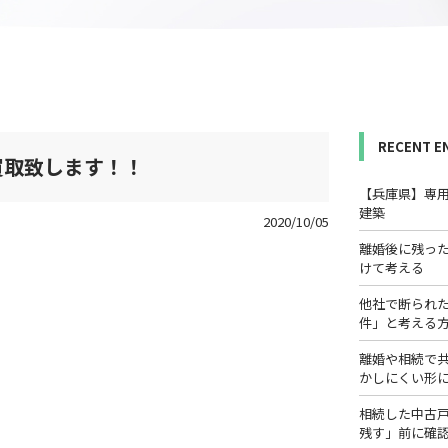
RECENT E
買取致します！！
【兵庫県】専
建築
2020/10/05
離婚後に残っ
けて考える
他社で断られ
件」と考える
離婚や相続で
かしにくい形
相続した中古
残す」前に確