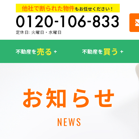
他社で断られた物件
もお任せください！
定休日: 火曜日・水曜日
売る
買う
不動産を
不動産を
お知らせ
NEWS