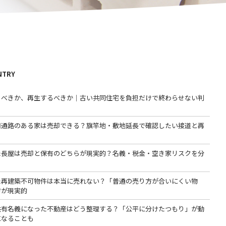
NTRY
るべきか、再生するべきか｜古い共同住宅を負担だけで終わらせない判
用通路のある家は売却できる？旗竿地・敷地延長で確認したい接道と再
た長屋は売却と保有のどちらが現実的？名義・税金・空き家リスクを分
た再建築不可物件は本当に売れない？「普通の売り方が合いにくい物
方が現実的
共有名義になった不動産はどう整理する？「公平に分けたつもり」が動
になることも