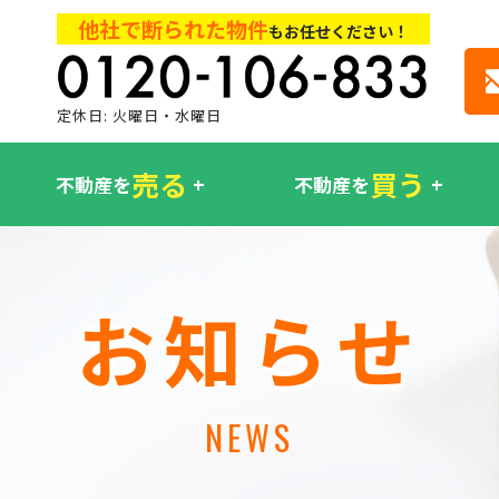
他社で断られた物件
もお任せください！
定休日: 火曜日・水曜日
売る
買う
不動産を
不動産を
お知らせ
NEWS