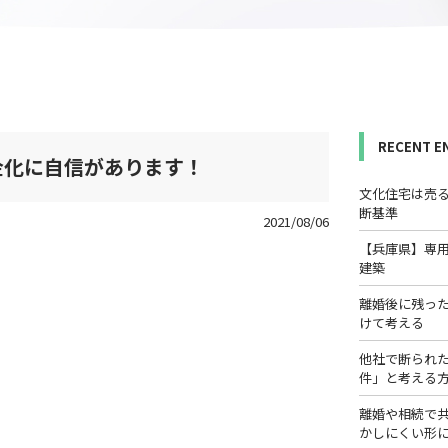
RECENT E
金化に自信があります！
文化住宅は売
断基準
2021/08/06
【兵庫県】専
建築
離婚後に残っ
けて考える
他社で断られ
件」と考える
離婚や相続で
かしにくい形