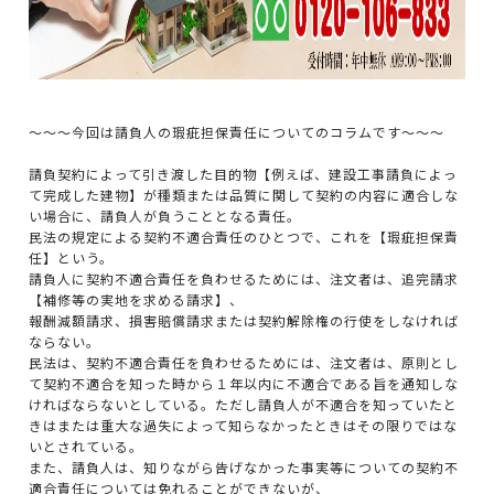
～～～今回は請負人の瑕疵担保責任についてのコラムです～～～
請負契約によって引き渡した目的物【例えば、建設工事請負によっ
て完成した建物】が種類または品質に関して契約の内容に適合しな
い場合に、請負人が負うこととなる責任。
民法の規定による契約不適合責任のひとつで、これを【瑕疵担保責
任】という。
請負人に契約不適合責任を負わせるためには、注文者は、追完請求
【補修等の実地を求める請求】、
報酬減額請求、損害賠償請求または契約解除権の行使をしなければ
ならない。
民法は、契約不適合責任を負わせるためには、注文者は、原則とし
て契約不適合を知った時から１年以内に不適合である旨を通知しな
ければならないとしている。ただし請負人が不適合を知っていたと
きはまたは重大な過失によって知らなかったときはその限りではな
いとされている。
また、請負人は、知りながら告げなかった事実等についての契約不
適合責任については免れることができないが、