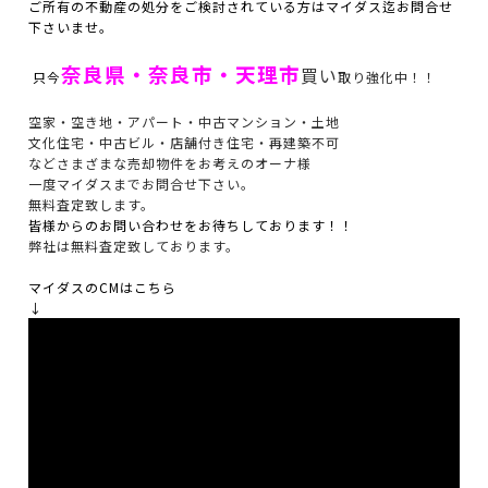
ご所有の不動産の処分をご検討されている方はマイダス迄お問合せ
下さいませ。
奈良県・奈良市・天理市
買い
只今
取り強化中！！
空家・空き地・アパート・中古マンション・土地
文化住宅・中古ビル・店舗付き住宅・再建築不可
などさまざまな売却物件をお考えのオーナ様
一度マイダスまでお問合せ下さい。
無料査定致します。
皆様からのお問い合わせをお待ちしております！！
弊社は無料査定致しております。
マイダスのCMはこちら
↓