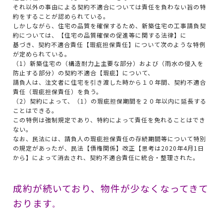
それ以外の事由による契約不適合については責任を負わない旨の特
約をすることが認められている。
しかしながら、住宅の品質を確保するため、新築住宅の工事請負契
約については、【住宅の品質確保の促進等に関する法律】に
基づき、契約不適合責任【瑕疵担保責任】について次のような特例
が定められている。
（1）新築住宅の（構造耐力上主要な部分）および（雨水の侵入を
防止する部分）の契約不適合【瑕疵】について、
請負人は、注文者に住宅を引き渡した時から１０年間、契約不適合
責任（瑕疵担保責任）を負う。
（2）契約によって、（1）の瑕疵担保期間を２０年以内に延長する
ことはできる。
この特例は強制規定であり、特約によって責任を免れることはでき
ない。
なお、民法には、請負人の瑕疵担保責任の存続期間等について特別
の規定があったが、民法【債権関係】改正【思考は2020年4月1日
から】によって消去され、契約不適合責任に統合・整理された。
成約が続いており、物件が少なくなってきて
おります
。