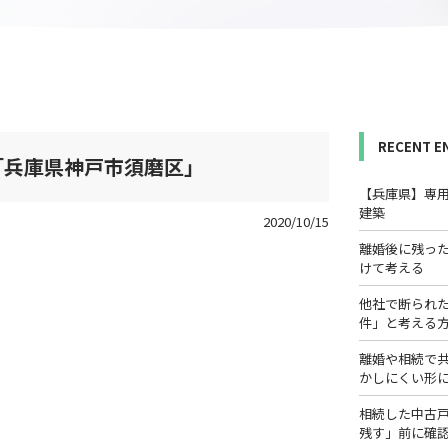
RECENT E
「兵庫県神戸市須磨区」
【兵庫県】専
建築
2020/10/15
離婚後に残っ
けて考える
他社で断られ
件」と考える
離婚や相続で
かしにくい形
相続した中古
残す」前に確