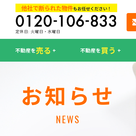
他社で断られた物件
もお任せください！
定休日: 火曜日・水曜日
売る
買う
不動産を
不動産を
お知らせ
NEWS