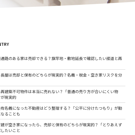
NTRY
用通路のある家は売却できる？旗竿地・敷地延長で確認したい接道と再
た長屋は売却と保有のどちらが現実的？名義・税金・空き家リスクを分
た再建築不可物件は本当に売れない？「普通の売り方が合いにくい物
方が現実的
共有名義になった不動産はどう整理する？「公平に分けたつもり」が動
になることも
戸建が空き家になったら、売却と保有のどちらが現実的？「とりあえず
認したいこと