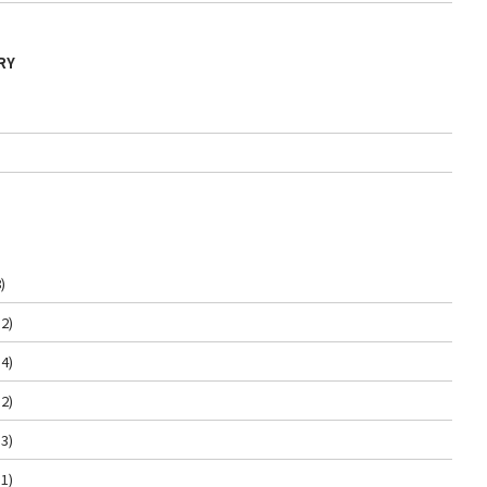
RY
)
2)
4)
2)
3)
1)