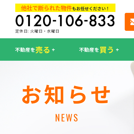
他社で断られた物件
もお任せください！
定休日: 火曜日・水曜日
売る
買う
不動産を
不動産を
お知らせ
NEWS