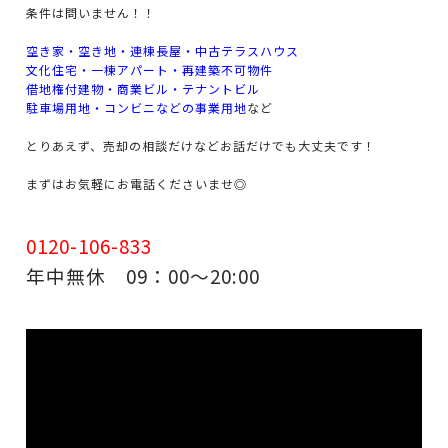
条件は問いません！！
空き家・空き地・連棟長屋・中古テラスハウス
文化住宅・一棟アパート・再建築不可物件
借地権付建物・商業ビル・テナントビル
駐車場用地・コンビニなどの事業用地
など
とりあえず、売却の相談だけなどお話だけでも大丈夫です！
まずはお気軽にお電話くださいませ◎
0120-106-833
年中無休 09：00～20:00