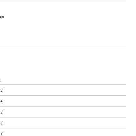
RY
)
2)
4)
2)
3)
1)