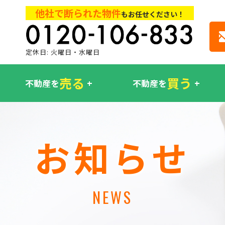
他社で断られた物件
もお任せください！
定休日: 火曜日・水曜日
売る
買う
不動産を
不動産を
お知らせ
NEWS