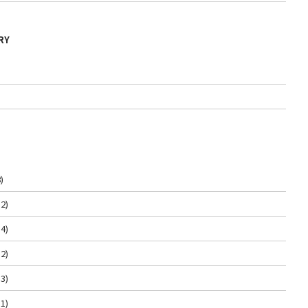
RY
)
2)
4)
2)
3)
1)