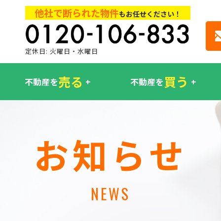
他社で断られた物件
もお任せください！
定休日: 火曜日・水曜日
売る
買う
不動産を
不動産を
お知らせ
NEWS