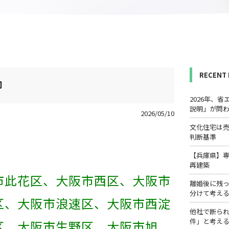
RECENT
却
2026年、
説明」が問
2026/05/10
文化住宅は
判断基準
【兵庫県】
再建築
市此花区、大阪市西区、大阪市
離婚後に残
分けて考え
区、大阪市浪速区、大阪市西淀
他社で断ら
件」と考え
区、大阪市生野区、大阪市旭