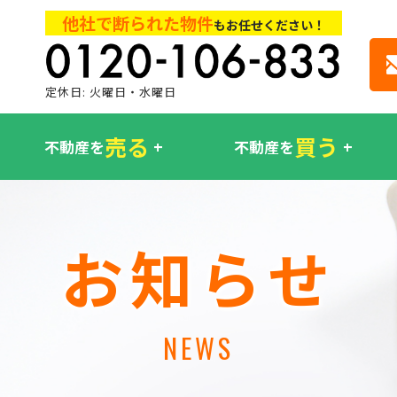
他社で断られた物件
もお任せください！
定休日: 火曜日・水曜日
売る
買う
不動産を
不動産を
お知らせ
NEWS