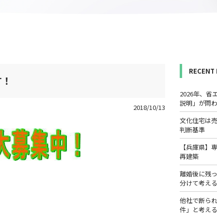
RECENT
す！
2026年、
説明」が問
2018/10/13
文化住宅は
判断基準
【兵庫県】
再建築
離婚後に残
分けて考え
他社で断ら
件」と考え