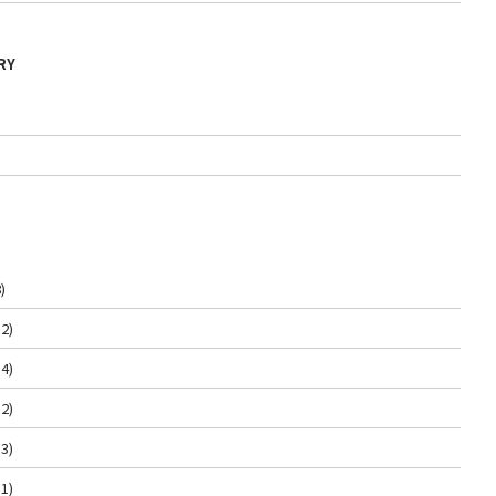
RY
)
2)
4)
2)
3)
1)