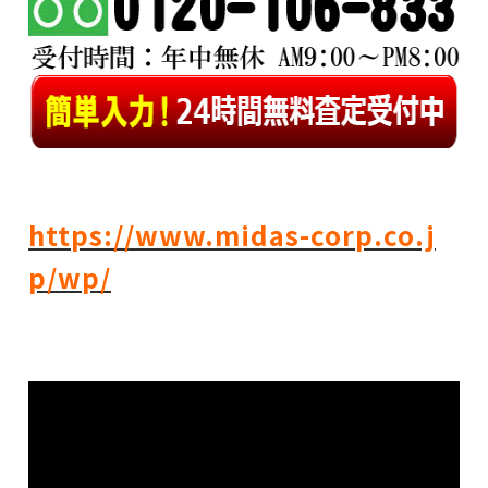
https://www.midas-corp.co.j
p/wp/