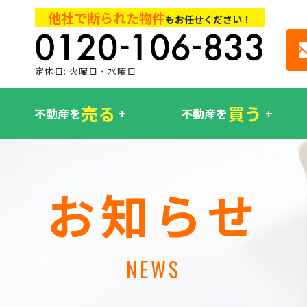
他社で断られた物件
もお任せください！
定休日: 火曜日・水曜日
売る
買う
不動産を
不動産を
お知らせ
NEWS