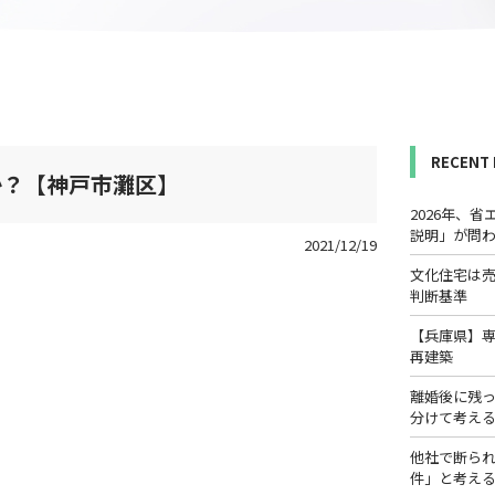
RECENT
か？【神戸市灘区】
2026年、
説明」が問
2021/12/19
文化住宅は
判断基準
【兵庫県】
再建築
離婚後に残
分けて考え
他社で断ら
件」と考え