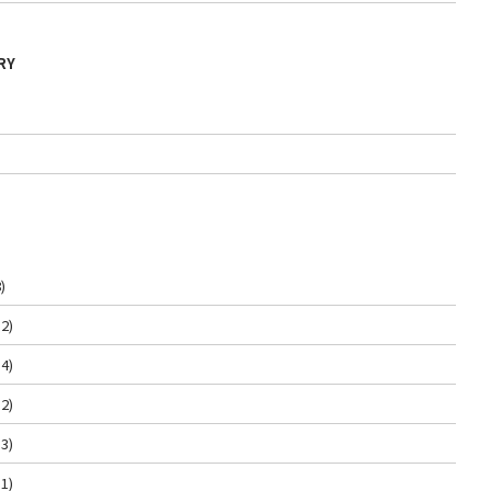
RY
)
2)
4)
2)
3)
1)