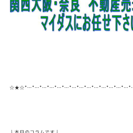
☆★☆*…*…*…*…*…*…*…*…*…*…*…*…*…*…*
↓本日のコラムです↓