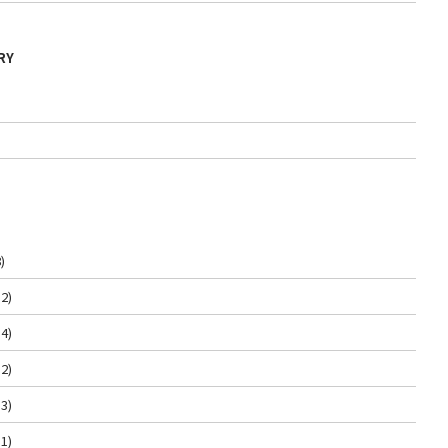
RY
)
2)
4)
2)
3)
1)