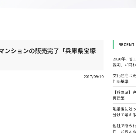
RECENT
マンションの販売完了「兵庫県宝塚
2026年、
説明」が問
文化住宅は
2017/09/10
判断基準
【兵庫県】
再建築
離婚後に残
分けて考え
他社で断ら
件」と考え