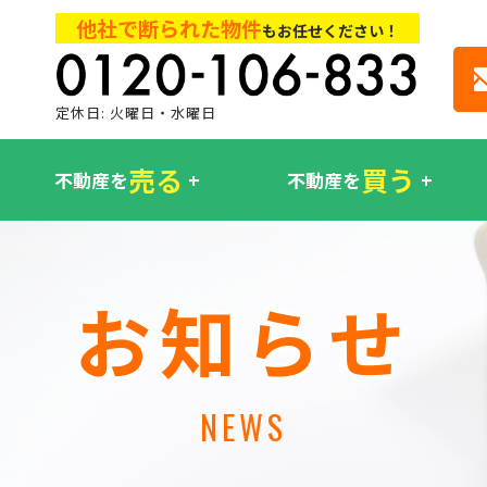
他社で断られた物件
もお任せください！
定休日: 火曜日・水曜日
売る
買う
不動産を
不動産を
お知らせ
NEWS