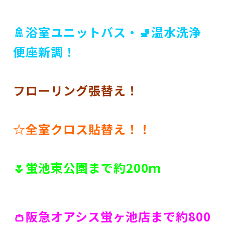
🚿浴室ユニットバス・🚽
温水洗浄
便座新調
！
フローリング張替え！
☆全室クロス貼替え！！
🌷蛍池東公園まで約200ｍ
👛阪急オアシス蛍ヶ池店まで約800