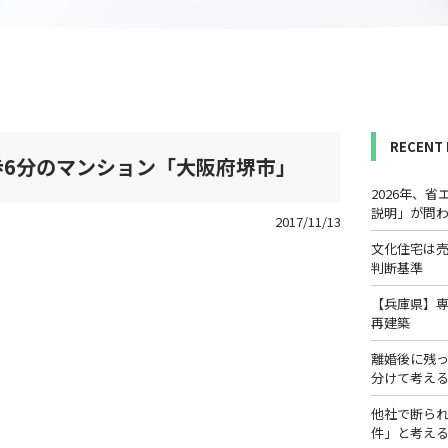
RECENT
6分のマンション「大阪府堺市」
2026年、
説明」が問
2017/11/13
文化住宅は
判断基準
【兵庫県】
再建築
離婚後に残
分けて考え
他社で断ら
件」と考え