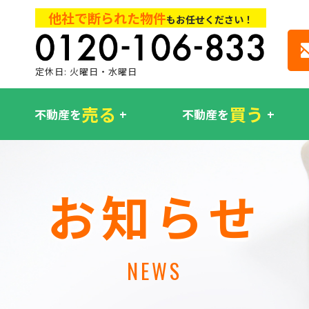
他社で断られた物件
もお任せください！
定休日: 火曜日・水曜日
売る
買う
不動産を
不動産を
お知らせ
NEWS