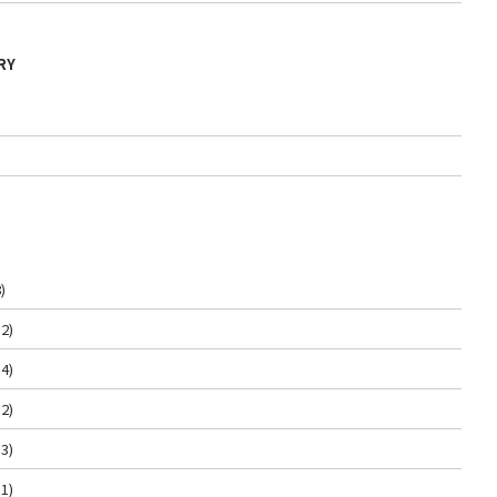
RY
)
2)
4)
2)
3)
1)