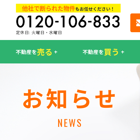
他社で断られた物件
もお任せください！
定休日: 火曜日・水曜日
売る
買う
不動産を
不動産を
お知らせ
NEWS