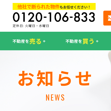
他社で断られた物件
もお任せください！
定休日: 火曜日・水曜日
売る
買う
不動産を
不動産を
お知らせ
NEWS