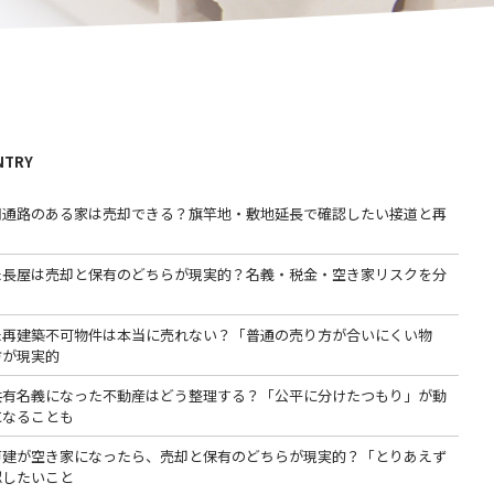
NTRY
用通路のある家は売却できる？旗竿地・敷地延長で確認したい接道と再
た長屋は売却と保有のどちらが現実的？名義・税金・空き家リスクを分
た再建築不可物件は本当に売れない？「普通の売り方が合いにくい物
方が現実的
共有名義になった不動産はどう整理する？「公平に分けたつもり」が動
になることも
戸建が空き家になったら、売却と保有のどちらが現実的？「とりあえず
認したいこと