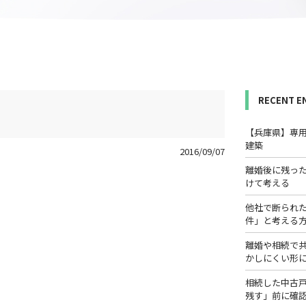
RECENT E
【兵庫県】専
建築
2016/09/07
離婚後に残っ
けて考える
他社で断られ
件」と考える
離婚や相続で
かしにくい形
相続した中古
残す」前に確