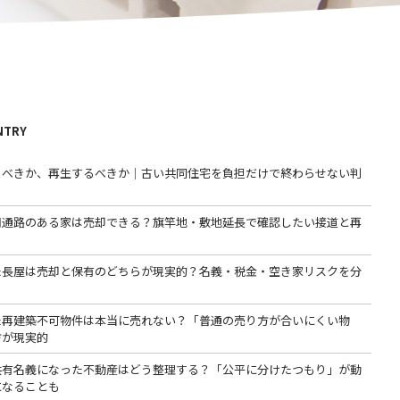
NTRY
るべきか、再生するべきか｜古い共同住宅を負担だけで終わらせない判
用通路のある家は売却できる？旗竿地・敷地延長で確認したい接道と再
た長屋は売却と保有のどちらが現実的？名義・税金・空き家リスクを分
た再建築不可物件は本当に売れない？「普通の売り方が合いにくい物
方が現実的
共有名義になった不動産はどう整理する？「公平に分けたつもり」が動
になることも