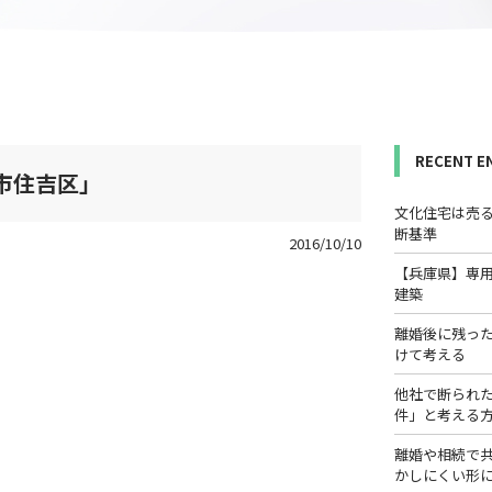
RECENT E
市住吉区」
文化住宅は売
断基準
2016/10/10
【兵庫県】専
建築
離婚後に残っ
けて考える
他社で断られ
件」と考える
離婚や相続で
かしにくい形