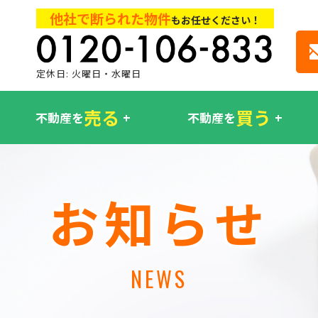
他社で断られた物件
もお任せください！
定休日: 火曜日・水曜日
売る
買う
不動産を
不動産を
お知らせ
NEWS