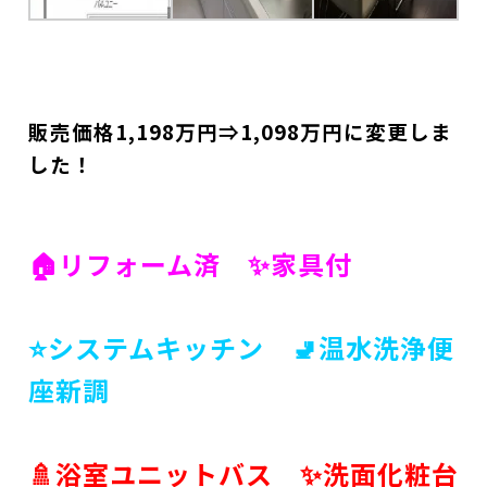
販売価格1,198
万円⇒1,098
万円に変更しま
した！
🏠リフォーム済 ✨家具付
⭐システムキッチン 🚽温水洗浄便
座新調
🚿浴室ユニットバス ✨洗面化粧台