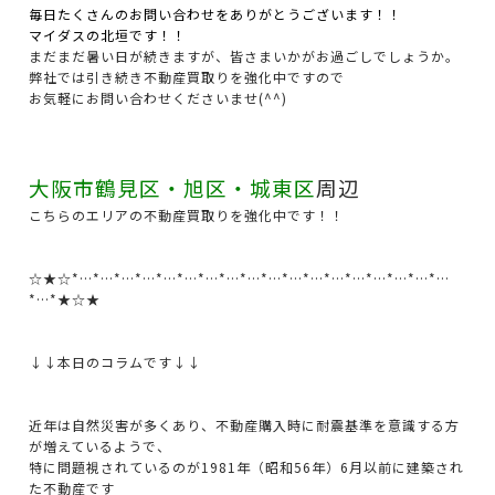
毎日たくさんのお問い合わせをありがとうございます！！
マイダスの北垣です！！
まだまだ暑い日が続きますが、皆さまいかがお過ごしでしょうか。
弊社では引き続き不動産買取りを強化中ですので
お気軽にお問い合わせくださいませ(^^)
大阪市鶴見区・旭区・城東区
周辺
こちらのエリアの不動産買取りを強化中です！！
☆★☆*…*…*…*…*…*…*…*…*…*…*…*…*…*…*…*…*…*…
*…*★☆★
↓↓本日のコラムです↓↓
近年は自然災害が多くあり、不動産購入時に耐震基準を意識する方
が増えているようで、
特に問題視されているのが1981年（昭和56年）6月以前に建築され
た不動産です