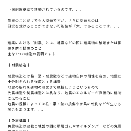
⇒旧耐震基準で建築されているのです、、、
耐震のことだけでも大問題ですが、さらに問題なのは
融資を受けることができない可能性が「大」であることです、、、
建築における「耐震」とは、地震などの際に建築物の破壊または損
傷を防ぐ措置のこと
主な3つの構造の説明です↓
↓耐震構造↓
耐震構造とは柱・梁・耐震壁などで建物自体の剛性を高め、地震に
十分耐えられる強度とする構造
地震の揺れを建物の頑丈さで抵抗しようというもので
免震構造や制震構造とは異なり、地震のエネルギーが直接的に建物
に伝わること
地震の規模によっては柱・梁・壁の損傷や家具の転倒などが生じる
場合もあります。。。
↓免震構造↓
免震構造は建物と地盤の間に積層ゴムやオイルダンパーなどの免震