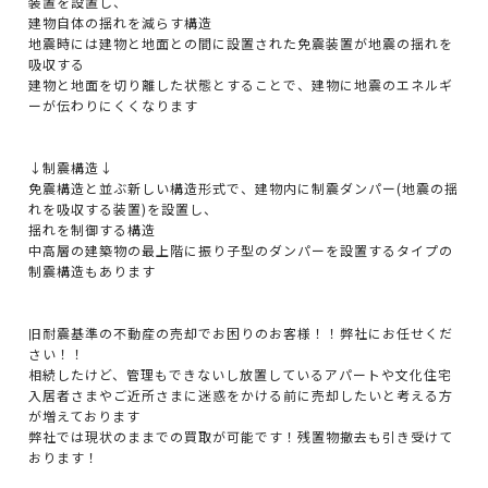
装置を設置し、
建物自体の揺れを減らす構造
地震時には建物と地面との間に設置された免震装置が地震の揺れを
吸収する
建物と地面を切り離した状態とすることで、建物に地震のエネルギ
ーが伝わりにくくなります
↓制震構造↓
免震構造と並ぶ新しい構造形式で、建物内に制震ダンパー(地震の揺
れを吸収する装置)を設置し、
揺れを制御する構造
中高層の建築物の最上階に振り子型のダンパーを設置するタイプの
制震構造もあります
旧耐震基準の不動産の売却でお困りのお客様！！弊社にお任せくだ
さい！！
相続したけど、管理もできないし放置しているアパートや文化住宅
入居者さまやご近所さまに迷惑をかける前に売却したいと考える方
が増えております
弊社では現状のままでの買取が可能です！残置物撤去も引き受けて
おります！