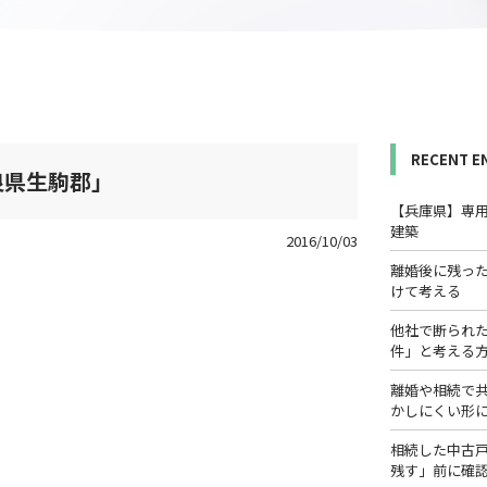
RECENT E
良県生駒郡」
【兵庫県】専
建築
2016/10/03
離婚後に残っ
けて考える
他社で断られ
件」と考える
離婚や相続で
かしにくい形
相続した中古
残す」前に確