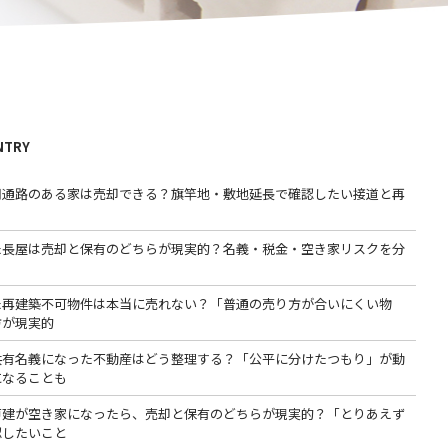
NTRY
用通路のある家は売却できる？旗竿地・敷地延長で確認したい接道と再
た長屋は売却と保有のどちらが現実的？名義・税金・空き家リスクを分
た再建築不可物件は本当に売れない？「普通の売り方が合いにくい物
方が現実的
共有名義になった不動産はどう整理する？「公平に分けたつもり」が動
になることも
戸建が空き家になったら、売却と保有のどちらが現実的？「とりあえず
認したいこと