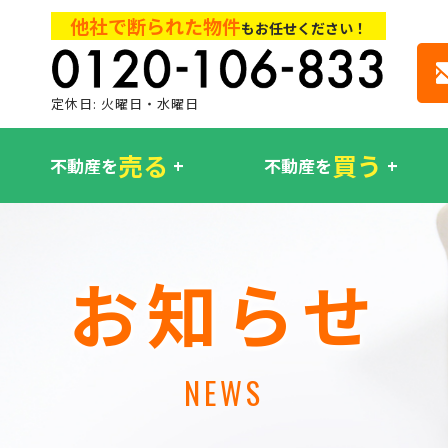
他社で断られた物件
もお任せください！
定休日: 火曜日・水曜日
売る
買う
不動産を
不動産を
お知らせ
NEWS