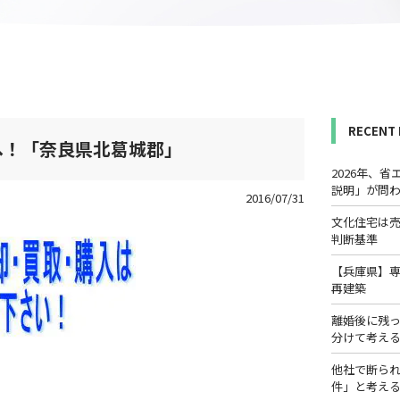
RECENT
へ！「奈良県北葛城郡」
2026年、
説明」が問
2016/07/31
文化住宅は
判断基準
【兵庫県】
再建築
離婚後に残
分けて考え
他社で断ら
件」と考え