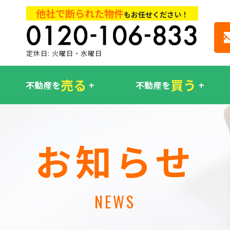
他社で断られた物件
もお任せください！
定休日: 火曜日・水曜日
売る
買う
不動産を
不動産を
お知らせ
NEWS