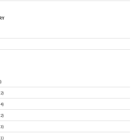
RY
)
2)
4)
2)
3)
1)