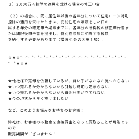
３）3,000万円控除の適用を受ける場合の修正申告
（２）の場合に、既に居住年以後の各年分について住宅ローン特別
控除の適用を受けたときは、従前住宅の譲渡をした日の
属する年分の確定申告期限までに、各年分の所得税の修正申告書ま
たは期限後申告書を提出し、特別控除額に相当する税額
を納付する必要があります（措法41条の３第１項）。
☆★☆*…*…*…*…*…*…*…*…*…*…*…*…*…*…*…*…*…*…
*…*★☆★
★他社様で売却を依頼しているが、買い手がなかなか見つからない
★いつ売れるか分からないから引越し時期も定まらない
★いつ売れるか分からないから資金計画が立てれない
★今の現状から早く抜け出したい
など、このようお悩みをお持ちのお客様！
弊社は、お客様の不動産を直接買主となって買取ることが可能です
ので
販売期間がございません！