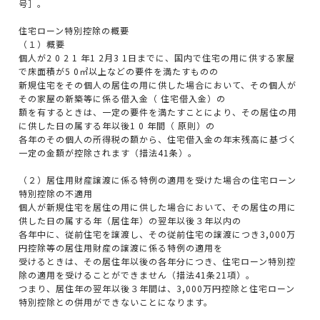
号］。
住宅ローン特別控除の概要
（１）概要
個人が2 0 2 1 年1 2月3 1日までに、国内で住宅の用に供する家屋
で床面積が5 0㎡以上などの要件を満たすものの
新規住宅をその個人の居住の用に供した場合において、その個人が
その家屋の新築等に係る借入金（ 住宅借入金）の
額を有するときは、一定の要件を満たすことにより、その居住の用
に供した日の属する年以後1 0 年間（ 原則）の
各年のその個人の所得税の額から、住宅借入金の年末残高に基づく
一定の金額が控除されます（措法41条）。
（２）居住用財産譲渡に係る特例の適用を受けた場合の住宅ローン
特別控除の不適用
個人が新規住宅を居住の用に供した場合において、その居住の用に
供した日の属する年（居住年）の翌年以後３年以内の
各年中に、従前住宅を譲渡し、その従前住宅の譲渡につき3,000万
円控除等の居住用財産の譲渡に係る特例の適用を
受けるときは、その居住年以後の各年分につき、住宅ローン特別控
除の適用を受けることができません（措法41条21項）。
つまり、居住年の翌年以後３年間は、3,000万円控除と住宅ローン
特別控除との併用ができないことになります。