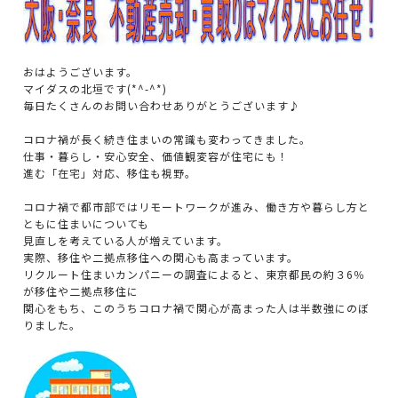
おはようございます。
マイダスの北垣です(*^-^*)
毎日たくさんのお問い合わせありがとうございます♪
コロナ禍が長く続き住まいの常識も変わってきました。
仕事・暮らし・安心安全、価値観変容が住宅にも！
進む「在宅」対応、移住も視野。
コロナ禍で都市部ではリモートワークが進み、働き方や暮らし方と
ともに住まいについても
見直しを考えている人が増えています。
実際、移住や二拠点移住への関心も高まっています。
リクルート住まいカンパニーの調査によると、東京都民の約３6％
が移住や二拠点移住に
関心をもち、このうちコロナ禍で関心が高まった人は半数強にのぼ
りました。