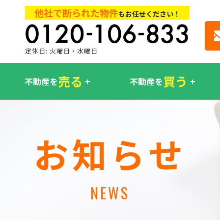
他社で断られた物件
もお任せください！
定休日: 火曜日・水曜日
売る
買う
不動産を
不動産を
お知らせ
NEWS