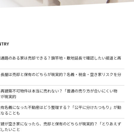
NTRY
用通路のある家は売却できる？旗竿地・敷地延長で確認したい接道と再
た長屋は売却と保有のどちらが現実的？名義・税金・空き家リスクを分
た再建築不可物件は本当に売れない？「普通の売り方が合いにくい物
方が現実的
共有名義になった不動産はどう整理する？「公平に分けたつもり」が動
になることも
戸建が空き家になったら、売却と保有のどちらが現実的？「とりあえず
認したいこと