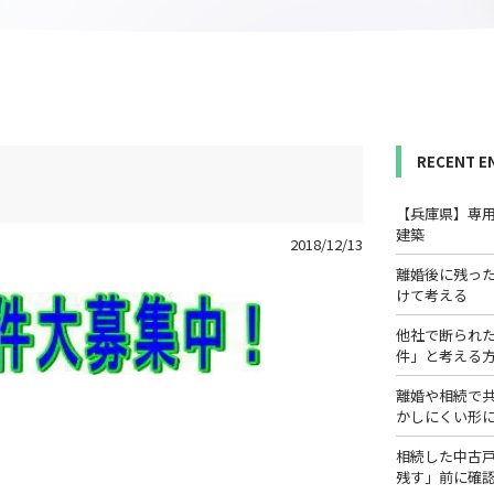
RECENT E
【兵庫県】専
建築
2018/12/13
離婚後に残っ
けて考える
他社で断られ
件」と考える
離婚や相続で
かしにくい形
相続した中古
残す」前に確