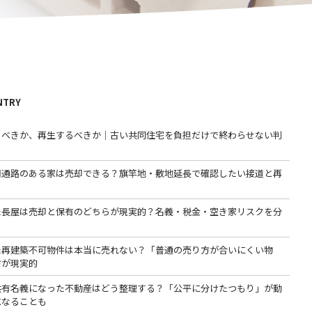
NTRY
るべきか、再生するべきか｜古い共同住宅を負担だけで終わらせない判
用通路のある家は売却できる？旗竿地・敷地延長で確認したい接道と再
た長屋は売却と保有のどちらが現実的？名義・税金・空き家リスクを分
た再建築不可物件は本当に売れない？「普通の売り方が合いにくい物
方が現実的
共有名義になった不動産はどう整理する？「公平に分けたつもり」が動
になることも