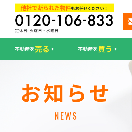
他社で断られた物件
もお任せください！
定休日: 火曜日・水曜日
売る
買う
不動産を
不動産を
お知らせ
NEWS