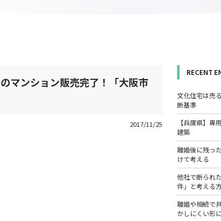
RECENT E
分のマンション販売完了！「大阪市
文化住宅は売
断基準
【兵庫県】専
2017/11/25
建築
離婚後に残っ
けて考える
他社で断られ
件」と考える
離婚や相続で
かしにくい形