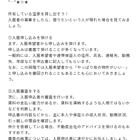
*…*★☆★
所有している空家を貸し出そう！
入居者の募集をしたら、借りたいという人が現れた場合を見てみま
しょう。
①入居申し込みを受ける
まず、入居希望者から申し込みを受けます。
申し込みは書面で受けることが多くなっています。
一般的には、入居希望者や連帯保証人の住所、氏名、連絡先、勤務
先、年収などを申込書に記入してもらいます。
なお、この段階では入居希望者から「やっぱり他の物件がいい…」
と申し込みを撤回されることもあることも心においておきましょ
う。
②入居審査をする
次に、入居申込者の審査を行います。
賃料の支払い能力があるか、賃料を滞納するような人柄ではないか
などを判断します。
申込書の内容などから、主に本人や保証人の収入状況、勤務状況、
引っ越しの理由を確認します。
仲介を依頼している場合、不動産会社のアドバイスを受けるのもお
すすめです。
審査の結果については、入居申込者に速やかにお伝えしましょう。