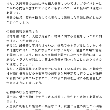
また、入居審査のために得た個人情報については、プライバシーに
かかわる内容が含まれていることも多いので、取り扱いには注意が
必要です。
審査の結果、契約を断るような場合には受領した書類は返却した方
がよいでしょう。
③物件情報を開示する
契約を結ぶ前に、入居予定者に、物件に関する情報をしっかりと開
示することが大切です。
例えば、設備等に不具合はないか、近隣でのトラブルはないか、そ
の他住むに当たって気になることはないかなど、借主の立場で情報
を開示しましょう。伝えるべき情報を開示しなかった場合には、入
居後にトラブルが発生し、貸主の責任を問われることもありますの
で注意しましょう。
なお、入居者募集を不動産会社に依頼している場合には、不動産会
社が物件情報などの重要事項の説明を入居予定者に行うことが法律
で義務づけられていますので、これらの情報を正確に不動産会社に
伝えるようにしましょう。
④物件の状況を確認する
貸主は、借主が物件を使用できる状態で、物件を引き渡す必要があ
ります。
入居後に判明した設備の不具合などは、貸主と借主の責任が不明確