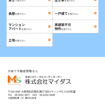
で売りたい
を売りたい
長屋
一戸建て
を売りたい
を売りたい
マンション
再建築不可
アパート
物件
を売りたい
を売りたい
土地
を売りたい
大阪で不動産買取なら
〒530-0047 大阪市北区西天満6丁目8-2ヤノシゲビル505号室
TEL
06-6362-0677
FAX 06-6362-0688
大阪府知事（3）第58184号