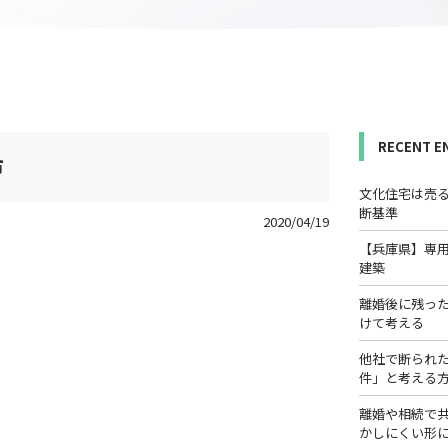
RECENT E
市
文化住宅は売
断基準
2020/04/19
【兵庫県】専
建築
離婚後に残っ
けて考える
他社で断られ
件」と考える
離婚や相続で
かしにくい形