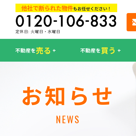
他社で断られた物件
もお任せください！
定休日: 火曜日・水曜日
売る
買う
不動産を
不動産を
お知らせ
NEWS