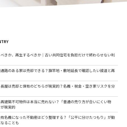
NTRY
るべきか、再生するべきか｜古い共同住宅を負担だけで終わらせない判
用通路のある家は売却できる？旗竿地・敷地延長で確認したい接道と再
た長屋は売却と保有のどちらが現実的？名義・税金・空き家リスクを分
た再建築不可物件は本当に売れない？「普通の売り方が合いにくい物
方が現実的
共有名義になった不動産はどう整理する？「公平に分けたつもり」が動
になることも