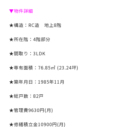
▼物件詳細
★構造：RC造 地上8階
★所在階：4階部分
★間取り：3LDK
★専有面積：76.85㎡ (23.24坪)
★築年月日：1985年11月
★総戸数：82戸
★管理費9630円(月)
★修繕積立金10900円(月)