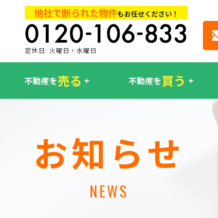
他社で断られた物件
もお任せください！
定休日: 火曜日・水曜日
売る
買う
不動産を
不動産を
お知らせ
NEWS