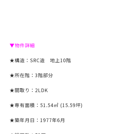
▼物件詳細
★構造：SRC造 地上10階
★所在階：3階部分
★間取り：
2LDK
★専有面積：51.54㎡ (15.59坪)
★築年月日：1977年6月