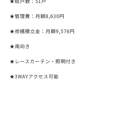
★総戸数：51戸
★管理費：月額8,630円
★修繕積立金：月額9,576円
★南向き
★レースカーテン・照明付き
★3WAYアクセス可能