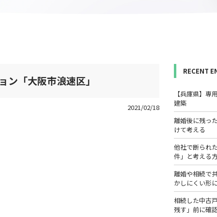
RECENT E
ション「大阪市浪速区」
【兵庫県】専
建築
2021/02/18
離婚後に残っ
けて考える
他社で断られ
件」と考える
離婚や相続で
かしにくい形
相続した中古
残す」前に確