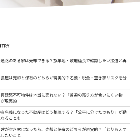
NTRY
用通路のある家は売却できる？旗竿地・敷地延長で確認したい接道と再
た長屋は売却と保有のどちらが現実的？名義・税金・空き家リスクを分
た再建築不可物件は本当に売れない？「普通の売り方が合いにくい物
方が現実的
共有名義になった不動産はどう整理する？「公平に分けたつもり」が動
になることも
戸建が空き家になったら、売却と保有のどちらが現実的？「とりあえず
認したいこと