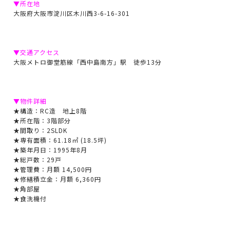
▼所在地
大阪府大阪市淀川区木川西3-6-16-301
▼交通アクセス
大阪メトロ御堂筋線「西中島南方」駅 徒歩13分
▼物件詳細
★構造：RC造 地上8階
★所在階：3階部分
★間取り：2SLDK
★専有面積：61.18㎡ (18.5坪)
★築年月日：1995年8月
★総戸数：29戸
★管理費：月額 14,500円
★修繕積立金：月額 6,360円
★角部屋
★食洗機付