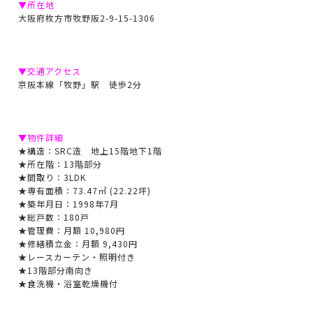
▼所在地
大阪府枚方市牧野阪2-9-15-1306
▼交通アクセス
京阪本線「牧野」駅 徒歩2分
▼物件詳細
★構造：SRC造 地上15階地下1階
★所在階：13階部分
★間取り：3LDK
★専有面積：73.47㎡ (22.22坪)
★築年月日：1998年7月
★総戸数：180戸
★管理費：月額 10,980円
★修繕積立金：月額 9,430円
★レースカーテン・照明付き
★13階部分南向き
★食洗機・浴室乾燥機付