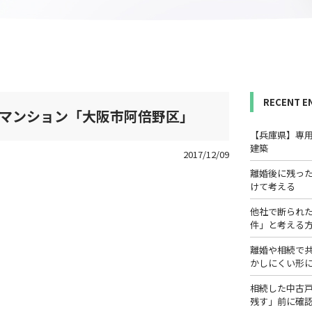
RECENT E
Kのマンション「大阪市阿倍野区」
【兵庫県】専
建築
2017/12/09
離婚後に残っ
けて考える
他社で断られ
件」と考える
離婚や相続で
かしにくい形
相続した中古
残す」前に確