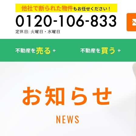
他社で断られた物件
もお任せください！
定休日: 火曜日・水曜日
売る
買う
不動産を
不動産を
お知らせ
NEWS