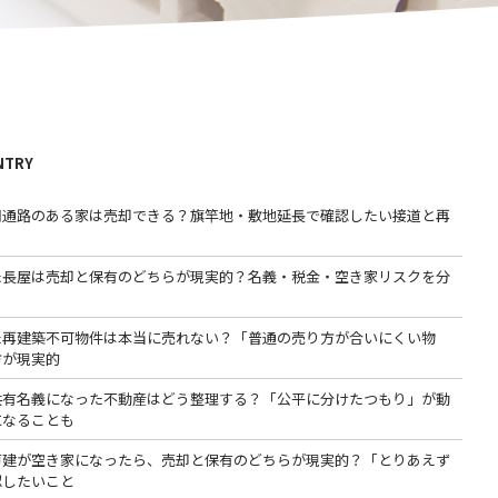
NTRY
用通路のある家は売却できる？旗竿地・敷地延長で確認したい接道と再
た長屋は売却と保有のどちらが現実的？名義・税金・空き家リスクを分
た再建築不可物件は本当に売れない？「普通の売り方が合いにくい物
方が現実的
共有名義になった不動産はどう整理する？「公平に分けたつもり」が動
になることも
戸建が空き家になったら、売却と保有のどちらが現実的？「とりあえず
認したいこと