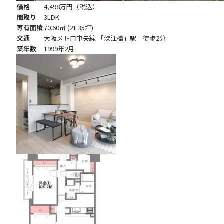
価格
4,498万円
（税込）
間取り
3LDK
専有面積
70.60㎡ (21.35坪)
交通
大阪メトロ中央線 「深江橋」駅 徒歩2分
築年数
1999年2月