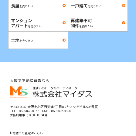
長屋
一戸建て
を売りたい
を売りたい
マンション
再建築不可
アパート
物件
を売りたい
を売りたい
土地
を売りたい
大阪で不動産買取なら
〒530-0047 大阪市北区西天満6丁目8-2ヤノシゲビル505号室
TEL
06-6362-0677
FAX 06-6362-0688
大阪府知事（3）第58184号
お電話での査定はこちら