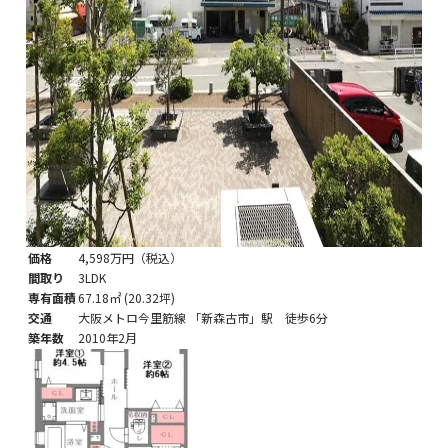
価格
4,598万円
（税込）
間取り
3LDK
専有面積
67.18㎡ (20.32坪)
交通
大阪メトロ今里筋線 「新森古市」駅 徒歩6分
築年数
2010年2月