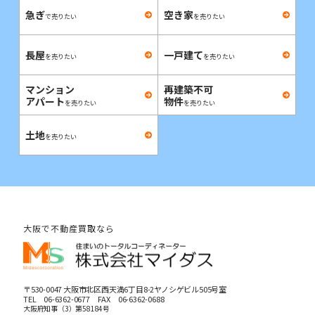
急ぎ
空き家
で売りたい
を売りたい
長屋
一戸建て
を売りたい
を売りたい
マンション
再建築不可
アパート
物件
を売りたい
を売りたい
土地
を売りたい
大阪で不動産買取なら
〒530-0047 大阪市北区西天満6丁目8-2ヤノシゲビル505号室
TEL
06-6362-0677
FAX 06-6362-0688
大阪府知事（3）第58184号