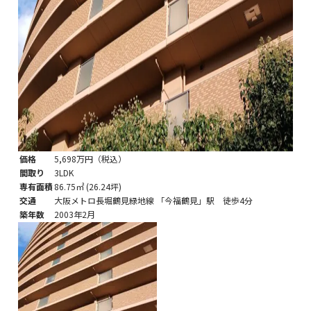
価格
5,698万円
（税込）
間取り
3LDK
専有面積
86.75㎡ (26.24坪)
交通
大阪メトロ長堀鶴見緑地線 「今福鶴見」駅 徒歩4分
築年数
2003年2月