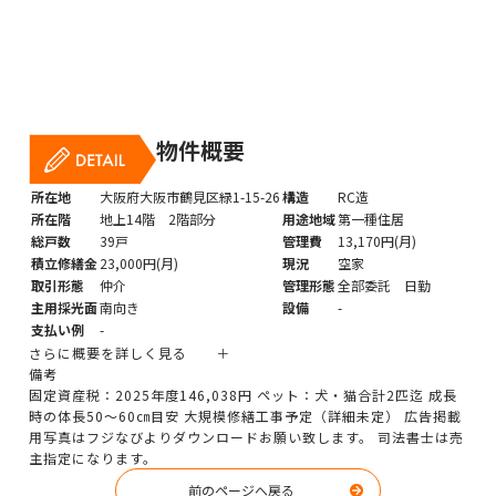
物件概要
所在地
大阪府大阪市鶴見区緑1-15-26
構造
RC造
所在階
地上14階 2階部分
用途地域
第一種住居
総戸数
39戸
管理費
13,170円(月)
積立修繕金
23,000円(月)
現況
空家
取引形態
仲介
管理形態
全部委託 日勤
主用採光面
南向き
設備
-
支払い例
-
さらに概要を詳しく見る ＋
備考
固定資産税：2025年度146,038円 ペット：犬・猫合計2匹迄 成長
時の体長50～60㎝目安 大規模修繕工事予定（詳細未定） 広告掲載
用写真はフジなびよりダウンロードお願い致します。 司法書士は売
主指定になります。
前のページへ戻る