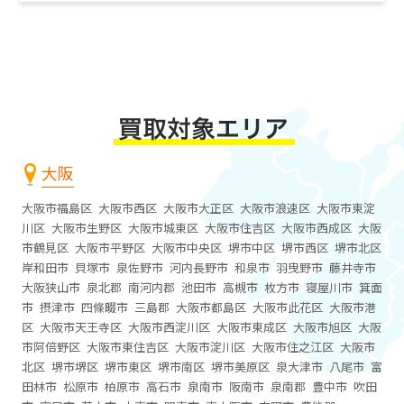
大阪
大阪市福島区
大阪市西区
大阪市大正区
大阪市浪速区
大阪市東淀
川区
大阪市生野区
大阪市城東区
大阪市住吉区
大阪市西成区
大阪
市鶴見区
大阪市平野区
大阪市中央区
堺市中区
堺市西区
堺市北区
岸和田市
貝塚市
泉佐野市
河内長野市
和泉市
羽曳野市
藤井寺市
大阪狭山市
泉北郡
南河内郡
池田市
高槻市
枚方市
寝屋川市
箕面
市
摂津市
四條畷市
三島郡
大阪市都島区
大阪市此花区
大阪市港
区
大阪市天王寺区
大阪市西淀川区
大阪市東成区
大阪市旭区
大阪
市阿倍野区
大阪市東住吉区
大阪市淀川区
大阪市住之江区
大阪市
北区
堺市堺区
堺市東区
堺市南区
堺市美原区
泉大津市
八尾市
富
田林市
松原市
柏原市
高石市
泉南市
阪南市
泉南郡
豊中市
吹田