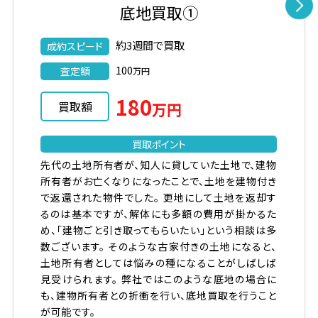
底地買取③
お問い合わせから約2週間で買取
成約スピード
150
査定額
万円
150
買取額
万円
買取ポイント
複数の土地に分かれており、借地上の一部は更地に
なっており、他一部にまだ建物所有を目的とする土地
賃貸借契約が残っている物件の買取でした。 土地を
分けて（分筆）更地部分に新築を建てる場合には、測
量も必要となり隣地所有者との立ち合い等、様々な
作業が発生致します。 この作業を個人で行うにはな
かなかハードルも高く、【時間】も【労力】も【費用負
担】もかかってしまう為、そのまま弊社の買取を行うこ
ととなりました。