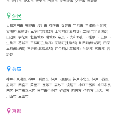
市
守口市
茨木市
大東市
門真市
東大阪市
交野市
豊能郡
奈良
大和高田市
天理市
桜井市
御所市
香芝市
宇陀市
三郷町(生駒郡)
安堵町(生駒郡)
三宅町(磯城郡)
上牧町(北葛城郡)
広陵町(北葛城郡)
山辺郡
宇陀郡
北葛城郡
磯城郡
奈良市
大和郡山市
橿原市
五條市
生駒市
葛城市
平群町(生駒郡)
斑鳩町(生駒郡)
川西町(磯城郡)
田原
本町(磯城郡)
王寺町(北葛城郡)
河合町(北葛城郡)
生駒郡
高市郡
吉
野郡
兵庫
神戸市東灘区
神戸市兵庫区
神戸市須磨区
神戸市北区
神戸市西区
尼崎市
西宮市
芦屋市
宝塚市
高砂市
淡路市
神戸市灘区
神戸市長
田区
神戸市垂水区
神戸市中央区
姫路市
明石市
伊丹市
加古川市
川西市
三田市
京都