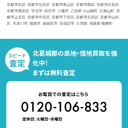
京都市北区
京都市左京区
京都市東山区
京都市南区
京都市伏見区
京都市西京区
宇治市
向日市
八幡市
乙訓郡 大山崎町
久御山町
京
都市上京区
京都市中京区
京都市下京区
京都市右京区
京都市山科
区
木津川市
城陽市
長岡京市
京田辺市
久世郡
相楽郡 精華町
北葛城郡の底地・借地買取を強
化中！
まずは無料査定
お電話での査定はこちら
定休日: 火曜日・水曜日