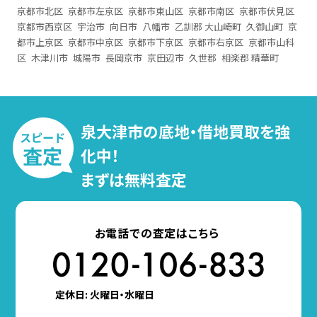
京都市北区
京都市左京区
京都市東山区
京都市南区
京都市伏見区
京都市西京区
宇治市
向日市
八幡市
乙訓郡 大山崎町
久御山町
京
都市上京区
京都市中京区
京都市下京区
京都市右京区
京都市山科
区
木津川市
城陽市
長岡京市
京田辺市
久世郡
相楽郡 精華町
泉大津市の底地・借地買取を強
化中！
まずは無料査定
お電話での査定はこちら
定休日: 火曜日・水曜日