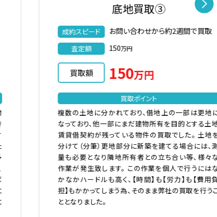
底地買取③
お問い合わせから約2週間で買取
成約スピード
150
査定額
万円
150
買取額
万円
買取ポイント
複数の土地に分かれており、借地上の一部は更地に
なっており、他一部にまだ建物所有を目的とする土地
賃貸借契約が残っている物件の買取でした。 土地を
分けて（分筆）更地部分に新築を建てる場合には、測
量も必要となり隣地所有者との立ち合い等、様々な
作業が発生致します。 この作業を個人で行うにはな
かなかハードルも高く、【時間】も【労力】も【費用負
担】もかかってしまう為、そのまま弊社の買取を行うこ
ととなりました。