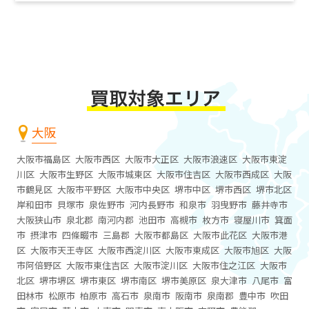
大阪
大阪市福島区
大阪市西区
大阪市大正区
大阪市浪速区
大阪市東淀
川区
大阪市生野区
大阪市城東区
大阪市住吉区
大阪市西成区
大阪
市鶴見区
大阪市平野区
大阪市中央区
堺市中区
堺市西区
堺市北区
岸和田市
貝塚市
泉佐野市
河内長野市
和泉市
羽曳野市
藤井寺市
大阪狭山市
泉北郡
南河内郡
池田市
高槻市
枚方市
寝屋川市
箕面
市
摂津市
四條畷市
三島郡
大阪市都島区
大阪市此花区
大阪市港
区
大阪市天王寺区
大阪市西淀川区
大阪市東成区
大阪市旭区
大阪
市阿倍野区
大阪市東住吉区
大阪市淀川区
大阪市住之江区
大阪市
北区
堺市堺区
堺市東区
堺市南区
堺市美原区
泉大津市
八尾市
富
田林市
松原市
柏原市
高石市
泉南市
阪南市
泉南郡
豊中市
吹田