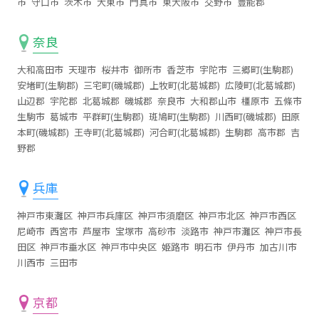
市
守口市
茨木市
大東市
門真市
東大阪市
交野市
豊能郡
奈良
大和高田市
天理市
桜井市
御所市
香芝市
宇陀市
三郷町(生駒郡)
安堵町(生駒郡)
三宅町(磯城郡)
上牧町(北葛城郡)
広陵町(北葛城郡)
山辺郡
宇陀郡
北葛城郡
磯城郡
奈良市
大和郡山市
橿原市
五條市
生駒市
葛城市
平群町(生駒郡)
斑鳩町(生駒郡)
川西町(磯城郡)
田原
本町(磯城郡)
王寺町(北葛城郡)
河合町(北葛城郡)
生駒郡
高市郡
吉
野郡
兵庫
神戸市東灘区
神戸市兵庫区
神戸市須磨区
神戸市北区
神戸市西区
尼崎市
西宮市
芦屋市
宝塚市
高砂市
淡路市
神戸市灘区
神戸市長
田区
神戸市垂水区
神戸市中央区
姫路市
明石市
伊丹市
加古川市
川西市
三田市
京都