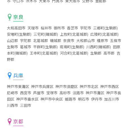
市
守口市
茨木市
大東市
門真市
東大阪市
交野市
豊能郡
奈良
大和高田市
天理市
桜井市
御所市
香芝市
宇陀市
三郷町(生駒郡)
安堵町(生駒郡)
三宅町(磯城郡)
上牧町(北葛城郡)
広陵町(北葛城郡)
山辺郡
宇陀郡
北葛城郡
磯城郡
奈良市
大和郡山市
橿原市
五條市
生駒市
葛城市
平群町(生駒郡)
斑鳩町(生駒郡)
川西町(磯城郡)
田原
本町(磯城郡)
王寺町(北葛城郡)
河合町(北葛城郡)
生駒郡
高市郡
吉
野郡
兵庫
神戸市東灘区
神戸市兵庫区
神戸市須磨区
神戸市北区
神戸市西区
尼崎市
西宮市
芦屋市
宝塚市
高砂市
淡路市
神戸市灘区
神戸市長
田区
神戸市垂水区
神戸市中央区
姫路市
明石市
伊丹市
加古川市
川西市
三田市
京都