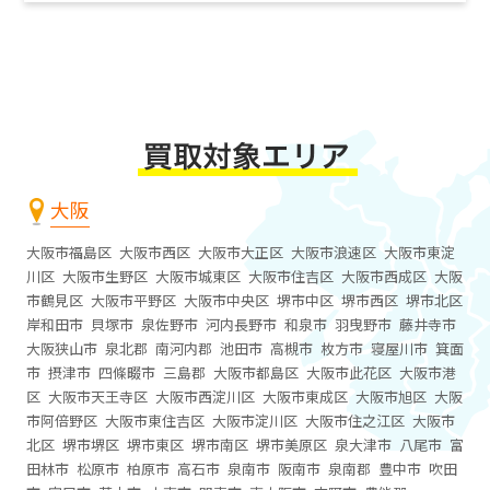
大阪
大阪市福島区
大阪市西区
大阪市大正区
大阪市浪速区
大阪市東淀
川区
大阪市生野区
大阪市城東区
大阪市住吉区
大阪市西成区
大阪
市鶴見区
大阪市平野区
大阪市中央区
堺市中区
堺市西区
堺市北区
岸和田市
貝塚市
泉佐野市
河内長野市
和泉市
羽曳野市
藤井寺市
大阪狭山市
泉北郡
南河内郡
池田市
高槻市
枚方市
寝屋川市
箕面
市
摂津市
四條畷市
三島郡
大阪市都島区
大阪市此花区
大阪市港
区
大阪市天王寺区
大阪市西淀川区
大阪市東成区
大阪市旭区
大阪
市阿倍野区
大阪市東住吉区
大阪市淀川区
大阪市住之江区
大阪市
北区
堺市堺区
堺市東区
堺市南区
堺市美原区
泉大津市
八尾市
富
田林市
松原市
柏原市
高石市
泉南市
阪南市
泉南郡
豊中市
吹田