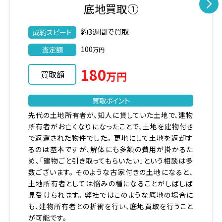
底地買取③
お問い合わせから約2週間で買取
成約スピード
150
査定額
万円
150
買取額
万円
買取ポイント
複数の土地に分かれており、借地上の一部は更地に
なっており、他一部にまだ建物所有を目的とする土地
賃貸借契約が残っている物件の買取でした。 土地を
分けて（分筆）更地部分に新築を建てる場合には、測
量も必要となり隣地所有者との立ち合い等、様々な
作業が発生致します。 この作業を個人で行うにはな
かなかハードルも高く、【時間】も【労力】も【費用負
担】もかかってしまう為、そのまま弊社の買取を行うこ
ととなりました。