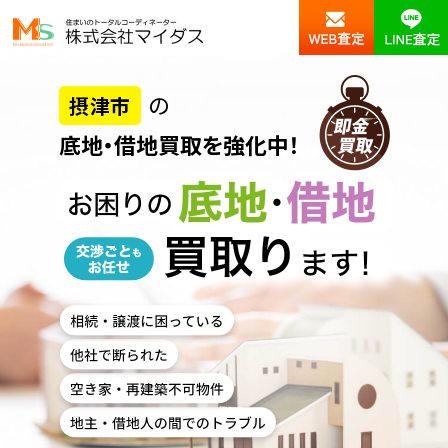
の
摂津市
底地・借地買取を強化中！