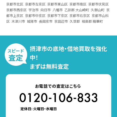
京都市北区
京都市左京区
京都市東山区
京都市南区
京都市伏見区
京都市西京区
宇治市
向日市
八幡市
乙訓郡 大山崎町
久御山町
京
都市上京区
京都市中京区
京都市下京区
京都市右京区
京都市山科
区
木津川市
城陽市
長岡京市
京田辺市
久世郡
相楽郡 精華町
摂津市の底地・借地買取を強化
中！
まずは無料査定
お電話での査定はこちら
定休日: 火曜日・水曜日