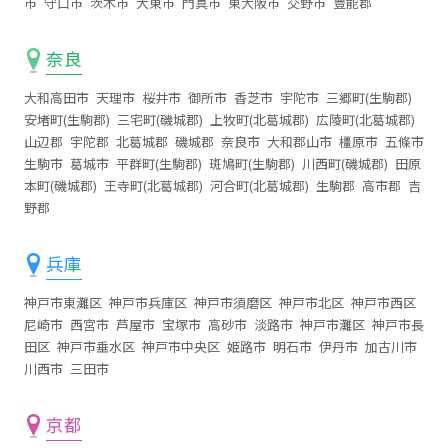
市
守口市
茨木市
大東市
門真市
東大阪市
交野市
豊能郡
奈良
大和高田市
天理市
桜井市
御所市
香芝市
宇陀市
三郷町(生駒郡)
安堵町(生駒郡)
三宅町(磯城郡)
上牧町(北葛城郡)
広陵町(北葛城郡)
山辺郡
宇陀郡
北葛城郡
磯城郡
奈良市
大和郡山市
橿原市
五條市
生駒市
葛城市
平群町(生駒郡)
斑鳩町(生駒郡)
川西町(磯城郡)
田原
本町(磯城郡)
王寺町(北葛城郡)
河合町(北葛城郡)
生駒郡
高市郡
吉
野郡
兵庫
神戸市東灘区
神戸市兵庫区
神戸市須磨区
神戸市北区
神戸市西区
尼崎市
西宮市
芦屋市
宝塚市
高砂市
淡路市
神戸市灘区
神戸市長
田区
神戸市垂水区
神戸市中央区
姫路市
明石市
伊丹市
加古川市
川西市
三田市
京都