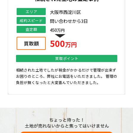
エリア
高槻市
成約スピード
問い合わせから3日
査定額
170
万円
200
買取額
万円
買取ポイント
更地にしてから売却するか、古家の状態で売却するかお悩
みのところ弊社までご相談のお問い合わせをいただきまし
た。弊社では現状のままでの買取が可能です！