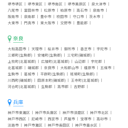
堺市堺区
堺市東区
堺市南区
堺市美原区
泉大津市
八尾市
富田林市
松原市
柏原市
高石市
泉南市
阪南市
泉南郡
豊中市
吹田市
守口市
茨木市
大東市
門真市
東大阪市
交野市
豊能郡
奈良
大和高田市
天理市
桜井市
御所市
香芝市
宇陀市
三郷町(生駒郡)
安堵町(生駒郡)
三宅町(磯城郡)
上牧町(北葛城郡)
広陵町(北葛城郡)
山辺郡
宇陀郡
北葛城郡
磯城郡
奈良市
大和郡山市
橿原市
五條市
生駒市
葛城市
平群町(生駒郡)
斑鳩町(生駒郡)
川西町(磯城郡)
田原本町(磯城郡)
王寺町(北葛城郡)
河合町(北葛城郡)
生駒郡
高市郡
吉野郡
兵庫
神戸市東灘区
神戸市兵庫区
神戸市須磨区
神戸市北区
神戸市西区
尼崎市
西宮市
芦屋市
宝塚市
高砂市
淡路市
神戸市灘区
神戸市長田区
神戸市垂水区