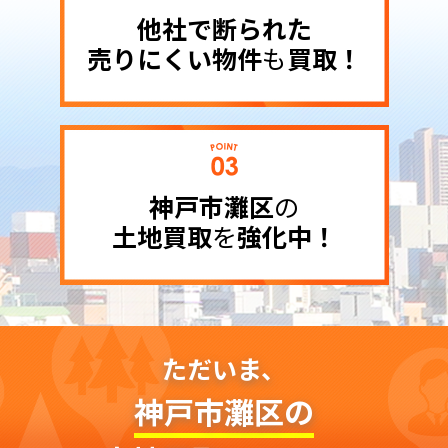
他社で断られた
売りにくい物件
も
買取！
神戸市灘区
の
土地買取
を
強化中！
ただいま、
神戸市灘区の