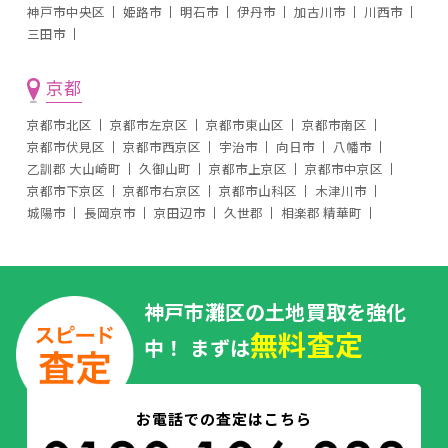
神戸市中央区
姫路市
明石市
伊丹市
加古川市
川西市
三田市
京都
京都市北区
京都市左京区
京都市東山区
京都市南区
京都市伏見区
京都市西京区
宇治市
向日市
八幡市
乙訓郡 大山崎町
久御山町
京都市上京区
京都市中京区
京都市下京区
京都市右京区
京都市山科区
木津川市
城陽市
長岡京市
京田辺市
久世郡
相楽郡 精華町
神戸市灘区の土地買取を強化
無料査定
中！ まずは
お電話での査定はこちら