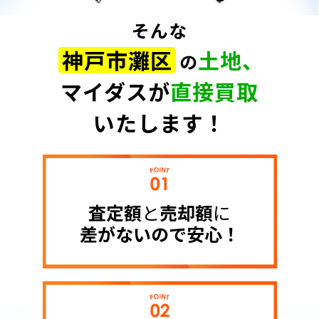
そんな
神戸市灘区
土地、
の
マイダスが
直接買取
いたします！
査定額
と
売却額
に
差がないので
安心！