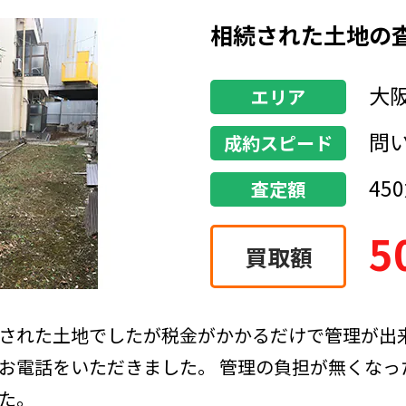
古家付土地の買取
高
エリア
問
成約スピード
170
査定額
2
買取額
にしてから売却するか、古家の状態で売却するか
談のお問い合わせをいただきました。弊社では現
！