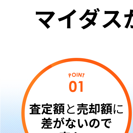
マイダス
査定額
と
売却額
に
差がないので