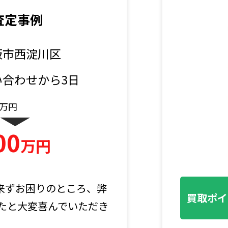
事例2
槻市
い合わせから3日
万円
00
万円
お悩みのところ弊社まで
買取ポイ
状のままでの買取が可能