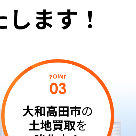
たします！
大和高田市
の
土地買取
を