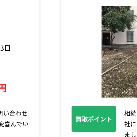
3日
ところ、弊
更地
買取ポイント
でいただき
ご相
です