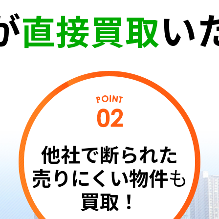
が
い
直接買取
他社で断られた
売りにくい物件
も
買取！