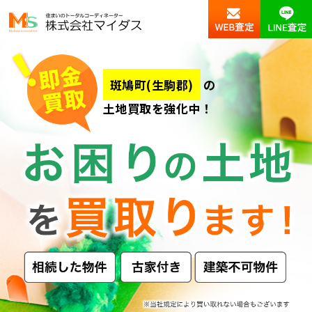
斑鳩町(生駒郡)
の
土地買取を強化中！