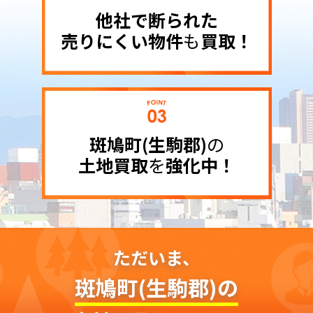
他社で断られた
売りにくい物件
も
買取！
斑鳩町(生駒郡)
の
土地買取
を
強化中！
ただいま、
斑鳩町(生駒郡)の