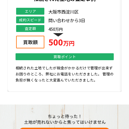
エリア
高槻市
成約スピード
問い合わせから3日
査定額
170
万円
200
買取額
万円
買取ポイント
更地にしてから売却するか、古家の状態で売却するかお悩
みのところ弊社までご相談のお問い合わせをいただきまし
た。弊社では現状のままでの買取が可能です！