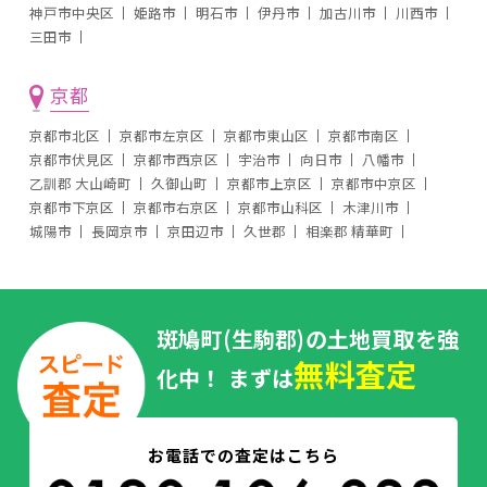
神戸市中央区
姫路市
明石市
伊丹市
加古川市
川西市
三田市
京都
京都市北区
京都市左京区
京都市東山区
京都市南区
京都市伏見区
京都市西京区
宇治市
向日市
八幡市
乙訓郡 大山崎町
久御山町
京都市上京区
京都市中京区
京都市下京区
京都市右京区
京都市山科区
木津川市
城陽市
長岡京市
京田辺市
久世郡
相楽郡 精華町
斑鳩町(生駒郡)の土地買取を強
無料査定
化中！ まずは
お電話での査定はこちら