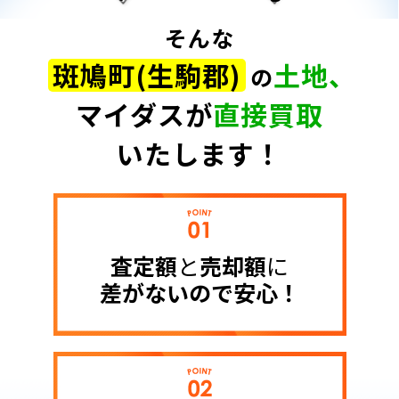
そんな
斑鳩町(生駒郡)
土地、
の
マイダスが
直接買取
いたします！
査定額
と
売却額
に
差がないので
安心！