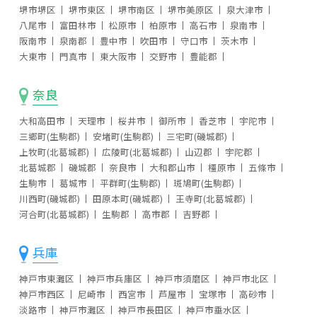
堺市堺区
堺市東区
堺市南区
堺市美原区
泉大津市
八尾市
富田林市
松原市
柏原市
高石市
泉南市
阪南市
泉南郡
豊中市
吹田市
守口市
茨木市
大東市
門真市
東大阪市
交野市
豊能郡
奈良
大和高田市
天理市
桜井市
御所市
香芝市
宇陀市
三郷町(生駒郡)
安堵町(生駒郡)
三宅町(磯城郡)
上牧町(北葛城郡)
広陵町(北葛城郡)
山辺郡
宇陀郡
北葛城郡
磯城郡
奈良市
大和郡山市
橿原市
五條市
生駒市
葛城市
平群町(生駒郡)
斑鳩町(生駒郡)
川西町(磯城郡)
田原本町(磯城郡)
王寺町(北葛城郡)
河合町(北葛城郡)
生駒郡
高市郡
吉野郡
兵庫
神戸市東灘区
神戸市兵庫区
神戸市須磨区
神戸市北区
神戸市西区
尼崎市
西宮市
芦屋市
宝塚市
高砂市
淡路市
神戸市灘区
神戸市長田区
神戸市垂水区