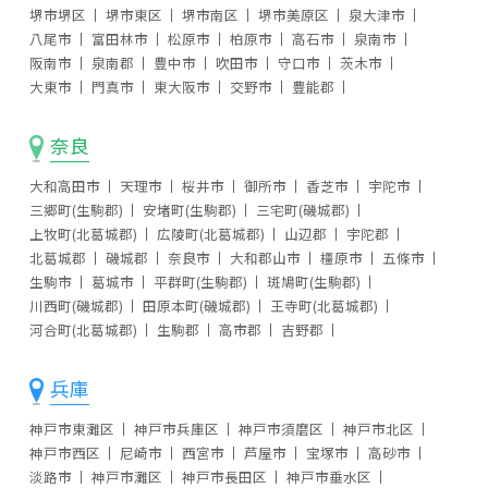
堺市堺区
堺市東区
堺市南区
堺市美原区
泉大津市
八尾市
富田林市
松原市
柏原市
高石市
泉南市
阪南市
泉南郡
豊中市
吹田市
守口市
茨木市
大東市
門真市
東大阪市
交野市
豊能郡
奈良
大和高田市
天理市
桜井市
御所市
香芝市
宇陀市
三郷町(生駒郡)
安堵町(生駒郡)
三宅町(磯城郡)
上牧町(北葛城郡)
広陵町(北葛城郡)
山辺郡
宇陀郡
北葛城郡
磯城郡
奈良市
大和郡山市
橿原市
五條市
生駒市
葛城市
平群町(生駒郡)
斑鳩町(生駒郡)
川西町(磯城郡)
田原本町(磯城郡)
王寺町(北葛城郡)
河合町(北葛城郡)
生駒郡
高市郡
吉野郡
兵庫
神戸市東灘区
神戸市兵庫区
神戸市須磨区
神戸市北区
神戸市西区
尼崎市
西宮市
芦屋市
宝塚市
高砂市
淡路市
神戸市灘区
神戸市長田区
神戸市垂水区