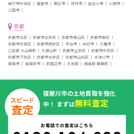
神戸市中央区
姫路市
明石市
伊丹市
加古川市
川西市
三田市
京都
京都市北区
京都市左京区
京都市東山区
京都市南区
京都市伏見区
京都市西京区
宇治市
向日市
八幡市
乙訓郡 大山崎町
久御山町
京都市上京区
京都市中京区
京都市下京区
京都市右京区
京都市山科区
木津川市
城陽市
長岡京市
京田辺市
久世郡
相楽郡 精華町
寝屋川市の土地買取を強化
無料査定
中！ まずは
お電話での査定はこちら