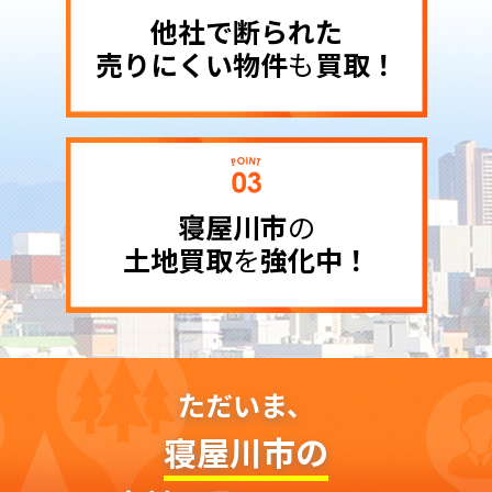
他社で断られた
売りにくい物件
も
買取！
寝屋川市
の
土地買取
を
強化中！
ただいま、
寝屋川市の