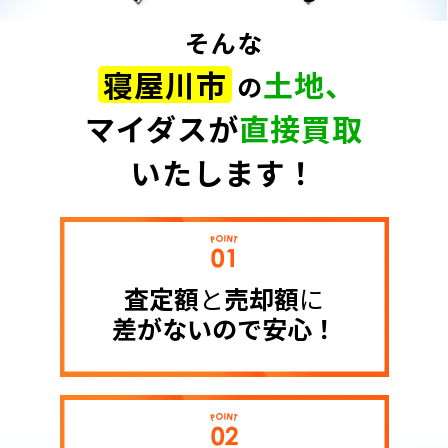
そんな
寝屋川市
土地、
の
マイダスが
直接買取
いたします！
査定額
と
売却額
に
差がないので
安心！