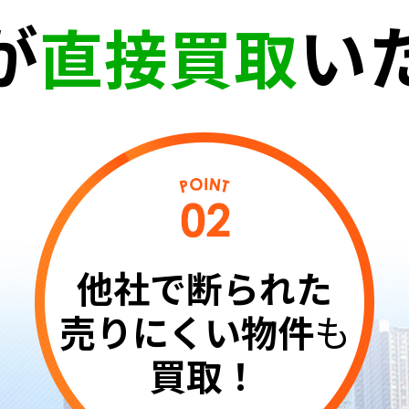
が
い
直接買取
他社で断られた
売りにくい物件
も
買取！