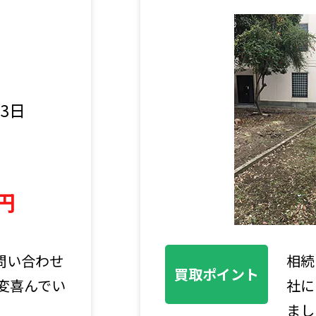
3日
円
問い合わせ
相続
買取ポイント
変喜んでい
社に
まし