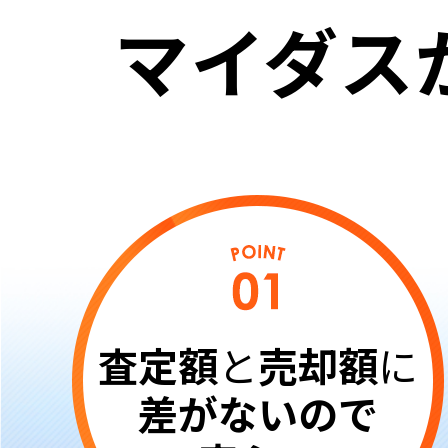
マイダス
査定額
と
売却額
に
差がないので