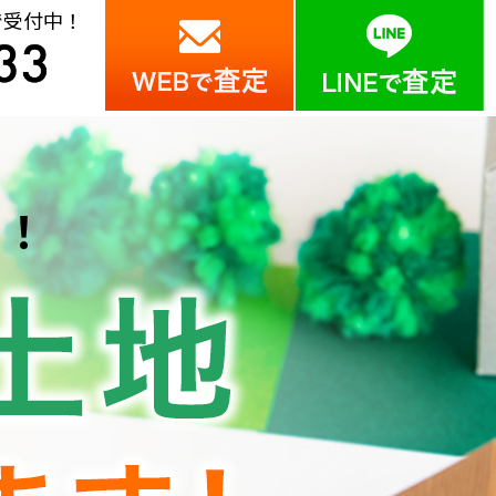
で受付中！
中！