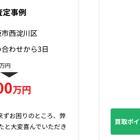
査定事例
阪市西淀川区
い合わせから3日
万円
00
万円
来ずお困りのところ、弊
買取ポイ
たと大変喜んでいただき