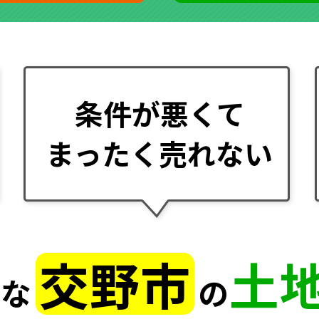
条件が悪くて
まったく売れない
交野市
土
んな
の