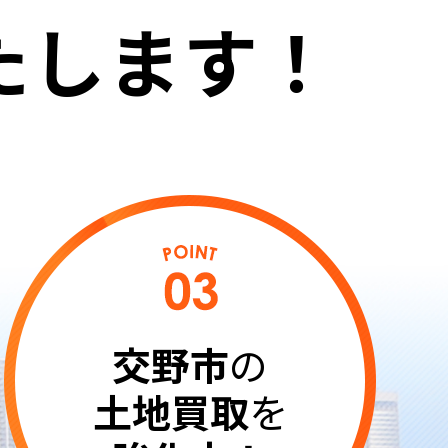
たします！
交野市
の
土地買取
を