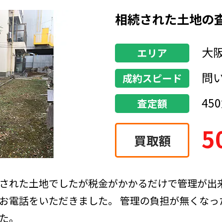
相続された土地の
大
エリア
問
成約スピード
450
査定額
5
買取額
された土地でしたが税金がかかるだけで管理が出
お電話をいただきました。 管理の負担が無くなっ
た。