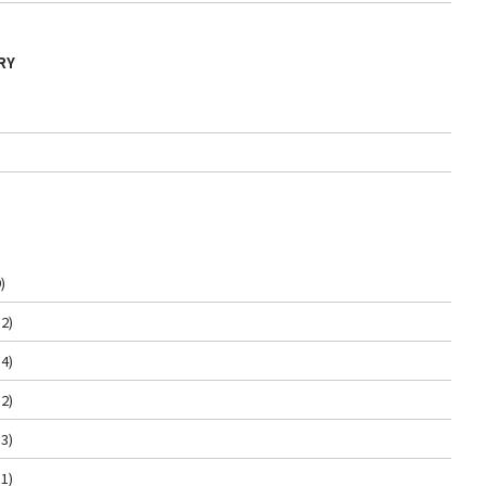
RY
)
2)
4)
2)
3)
1)