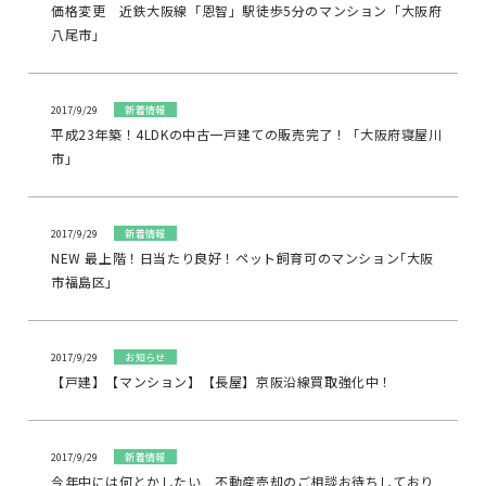
価格変更 近鉄大阪線「恩智」駅徒歩5分のマンション「大阪府
八尾市」
2017/9/29
新着情報
平成23年築！4LDKの中古一戸建ての販売完了！「大阪府寝屋川
市」
2017/9/29
新着情報
NEW 最上階！日当たり良好！ペット飼育可のマンション｢大阪
市福島区｣
2017/9/29
お知らせ
【戸建】【マンション】【長屋】京阪沿線買取強化中！
2017/9/29
新着情報
今年中には何とかしたい 不動産売却のご相談お待ちしており