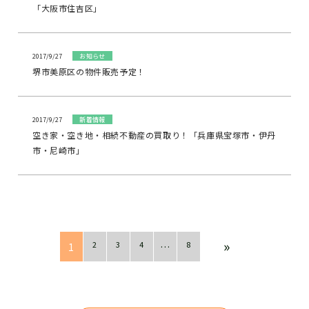
「大阪市住吉区」
2017/9/27
お知らせ
堺市美原区の物件販売予定！
2017/9/27
新着情報
空き家・空き地・相続不動産の買取り！「兵庫県宝塚市・伊丹
市・尼崎市」
»
2
3
4
8
1
…