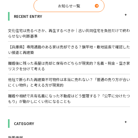
お知らせ一覧
RECENT ENTRY
文化住宅は売るべきか、再生するべきか｜古い共同住宅を負担だけで終わ
らせない判断基準
【兵庫県】専用通路のある家は売却できる？旗竿地・敷地延長で確認した
い接道と再建築
離婚後に残った長屋は売却と保有のどちらが現実的？名義・税金・空き家
リスクを分けて考える
他社で断られた再建築不可物件は本当に売れない？「普通の売り方が合い
にくい物件」と考える方が現実的
離婚や相続で共有名義になった不動産はどう整理する？「公平に分けたつ
もり」が動かしにくい形になることも
CATEGORY
新着情報