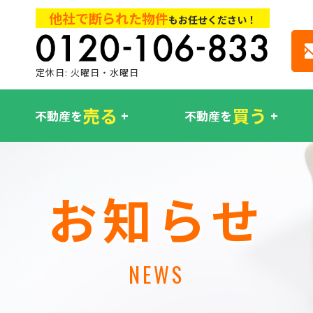
他社で断られた物件
もお任せください！
定休日: 火曜日・水曜日
売る
買う
不動産を
不動産を
お知らせ
NEWS